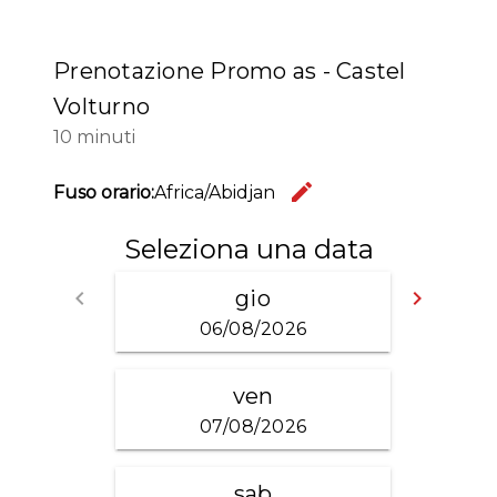
Prenotazione Promo as - Castel
Volturno
10 minuti
edit
Fuso orario:
Africa/Abidjan
Change t
Seleziona una data
keyboard_arrow_left
gio
keyboard_arrow_right
Go back
Go fo
06/08/2026
ven
07/08/2026
sab